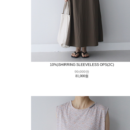
10%)SHIRRING SLEEVELESS OPS(2C)
90,000원
81,000
원