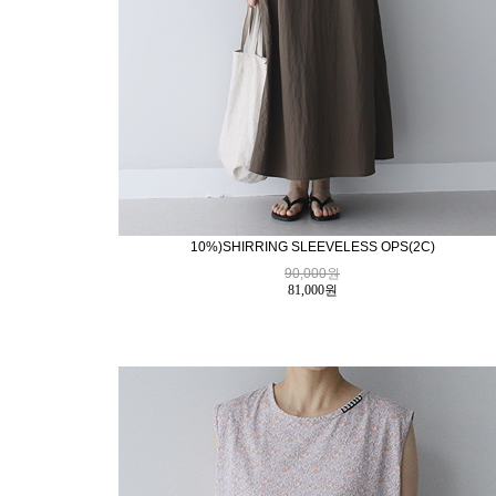
10%)SHIRRING SLEEVELESS OPS(2C)
90,000원
81,000
원