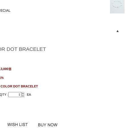
R DOT BRACELET
13,000
원
1%
:
COLOR DOT BRACELET
QTY :
EA