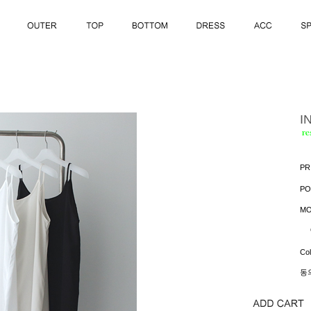
I
PR
PO
MO
Col
동의