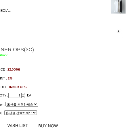
NNER OPS(3C)
ICE :
22,000
원
INT :
1%
DEL :
INNER OPS
QTY :
EA
or :
 :