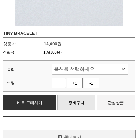
TINY BRACELET
상품가
14,000
원
적립금
1%(100원)
동의
수량
+1
-1
바로 구매하기
장바구니
관심상품
확대보기