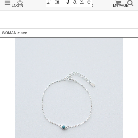
LOGIN
JOIN
ORDER
MYPAGE
WOMAN
>
acc