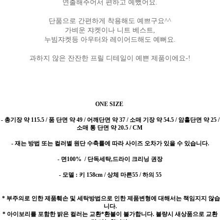
연출해주어서 편하고 예뻤어요.
단품으로 간편하게 착용해도 예쁘구요^^
가벼운 쟈켓이나 니트 베스트,
누빔쟈켓등 아우터와 레이어드해도 예뻐요.
과하지 않은 잔잔한 프릴 디테일이 예쁜 제품이에요-!
ONE SIZE
- 총기장 약 115.5 / 품 단면 약 49 / 어깨단면 약 37 / 소매 기장 약 54.5 / 암홀단면 약 25 /
소매 통 단면 약 20.5 / CM
- 재는 방법 또는 컬러별 원단 수축률에 따라 사이즈 오차가 있을 수 있습니다.
- 면100%
/ 단독세탁,드라이 크리닝 권장
- 모델 : 키 158cm / 상체 마른55 / 하의 55
* 부주의로 인한 제품훼손 및 세탁방법으로 인한 제품변형에 대해서는 책임지지 않습
니다.
* 아이보리를 포함한 밝은 컬러는 교환*환불이 불가합니다. 불량시 새상품으로 교환