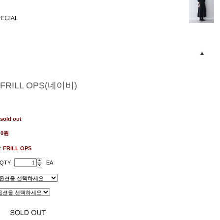
)FRILL OPS(네이비)
sold out
:
0원
:
FRILL OPS
QTY :
EA