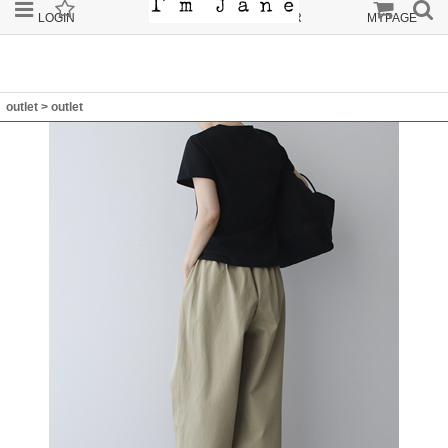
LOGIN
JOIN
ORDER
MYPAGE
outlet
>
outlet