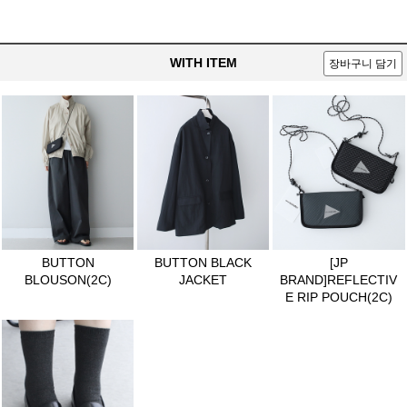
WITH ITEM
장바구니 담기
BUTTON
BUTTON BLACK
[JP
BLOUSON(2C)
JACKET
BRAND]REFLECTIV
E RIP POUCH(2C)