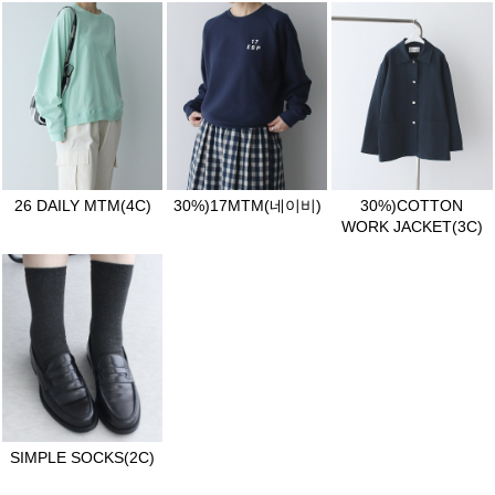
26 DAILY MTM(4C)
30%)17MTM(네이비)
30%)COTTON
WORK JACKET(3C)
SIMPLE SOCKS(2C)