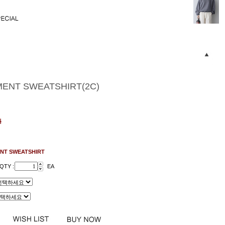
MENT SWEATSHIRT(2C)
원
NT SWEATSHIRT
QTY :
EA