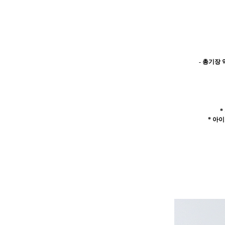
-
총기장 약 
*
* 아