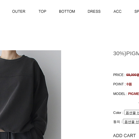
30%)PIG
PRICE :
69,000
POINT :
0원
MODEL :
PIGME
Color :
동의 :