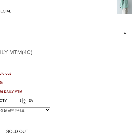
ILY MTM(4C)
old out
1%
26 DAILY MTM
QTY :
EA