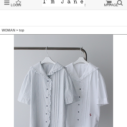
LOGIN
JOIN
ORDER
MYPAGE
WOMAN
>
top