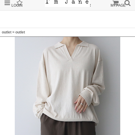
LOGIN
JOIN
ORDER
MYPAGE
outlet
>
outlet