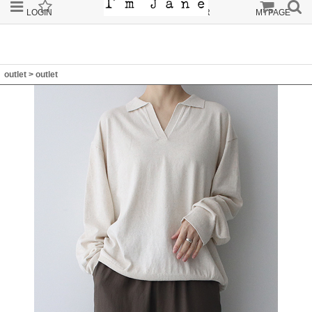
LOGIN
JOIN
ORDER
MYPAGE
outlet
>
outlet