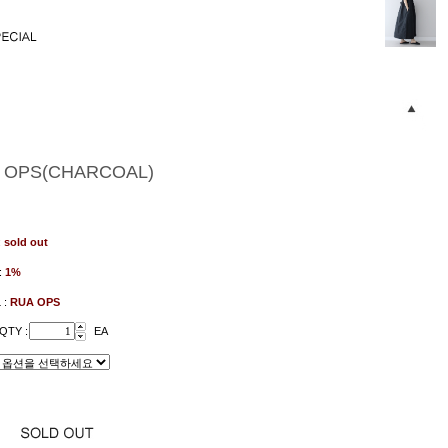
 OPS(CHARCOAL)
:
sold out
:
1%
 :
RUA OPS
QTY :
EA