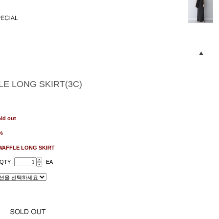
E LONG SKIRT(3C)
ld out
%
WAFFLE LONG SKIRT
QTY :
EA