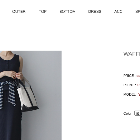
WAFFL
PRICE :
so
POINT :
1
MODEL :
Color :