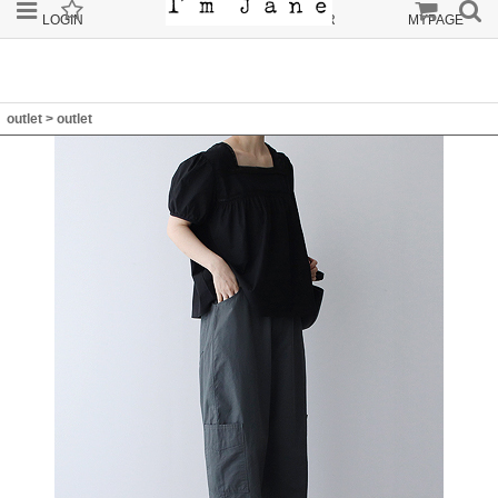
LOGIN
JOIN
ORDER
MYPAGE
outlet
>
outlet