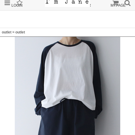
LOGIN
JOIN
ORDER
MYPAGE
outlet
>
outlet