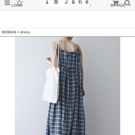
LOGIN
JOIN
ORDER
MYPAGE
WOMAN
>
dress