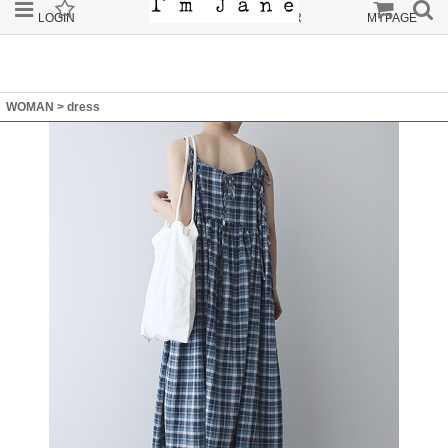
LOGIN
JOIN
ORDER
MYPAGE
WOMAN
>
dress