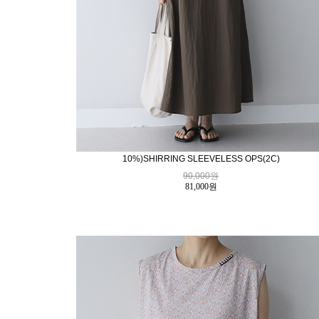
10%)SHIRRING SLEEVELESS OPS(2C)
90,000원
81,000
원