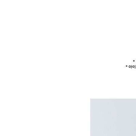
*
* 아