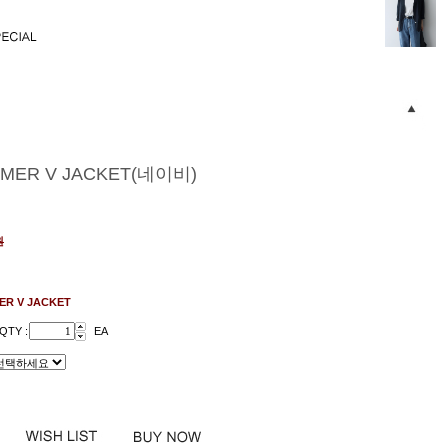
MER V JACKET(네이비)
원
ER V JACKET
QTY :
EA