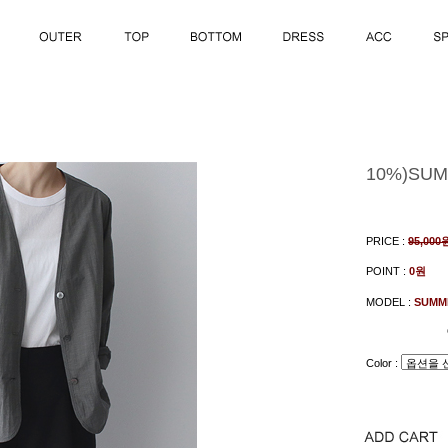
10%)SUM
PRICE :
95,000
POINT :
0원
MODEL :
SUMM
Color :