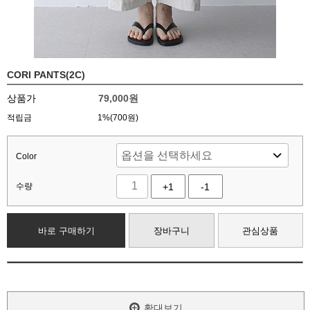
CORI PANTS(2C)
상품가
79,000
원
적립금
1%(700원)
Color
수량
+1
-1
바로 구매하기
장바구니
관심상품
확대보기