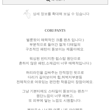
상세 정보를 확대해 보실 수 있습니다
CORI PANTS
벌룬핏이 매력적인 크롭 팬츠 입니다:)
부분적으로 들어간 절개 디테일의
구조적인 패턴이 돋보이는 제품이에요.
워싱된 빈티지한 립스탑 원단으로
흔하지 않은 패턴,소재감이 너무 매력적입니다:)
허리라인을 감싸주는 안적정인 핏으로
다리가 길어보이며 힙,허벅지부분등
전체적으로 여유있는 편안한 착용감이 장점이에요.
그냥 기본티에도 스타일이 돋보이는 팬츠^^
원단느낌이 너무 예쁘고,
또 피부에 닿는 느낌도 시원합니다.
블라우스,나시탑,여름 니트 아이템등