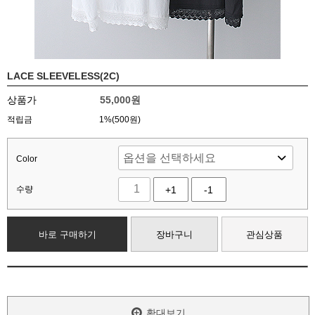
LACE SLEEVELESS(2C)
상품가
55,000
원
적립금
1%(500원)
Color
수량
+1
-1
바로 구매하기
장바구니
관심상품
확대보기