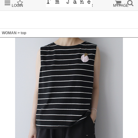
LOGIN
JOIN
ORDER
MYPAGE
WOMAN
>
top