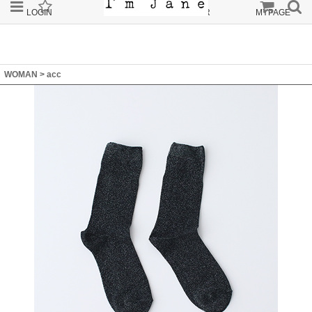
LOGIN
JOIN
ORDER
MYPAGE
WOMAN
>
acc