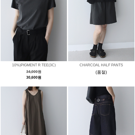
10%)PIGMENT R TEE(3C)
CHARCOAL HALF PANTS
34,000원
(품절)
30,600원