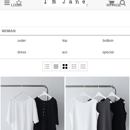
LOGIN
JOIN
ORDER
MYPAGE
WOMAN
outer
top
bottom
dress
acc
special