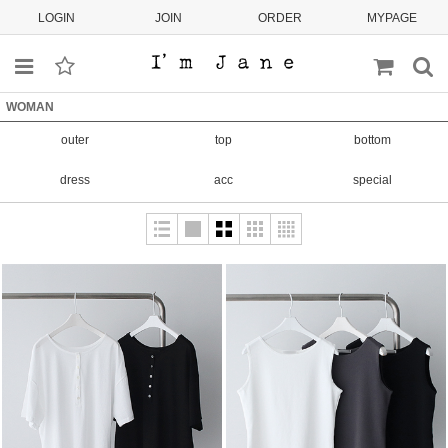
LOGIN
JOIN
ORDER
MYPAGE
WOMAN
outer
top
bottom
dress
acc
special