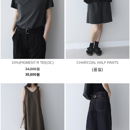
10%)PIGMENT R TEE(3C)
CHARCOAL HALF PANTS
34,000원
(품절)
30,600원